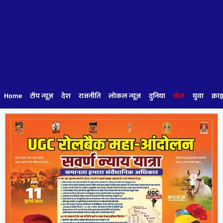
Home
टॉप न्यूज़
देश
राजनीति
लोकल न्यूज़
दुनिया
खेल
युवा
क्रा