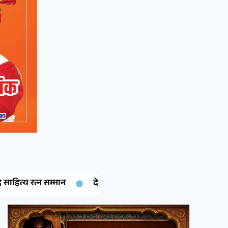
नोक की बेटी गरिमा चारण ने रचा इतिहास: कंप्यूटर साइंस में पीएचडी पूरी