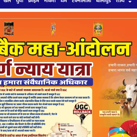
खेल
युवा
क्राइम
नौकरी
धर्म
टेक्नोलॉजी
बॉलीवुड
राज्य