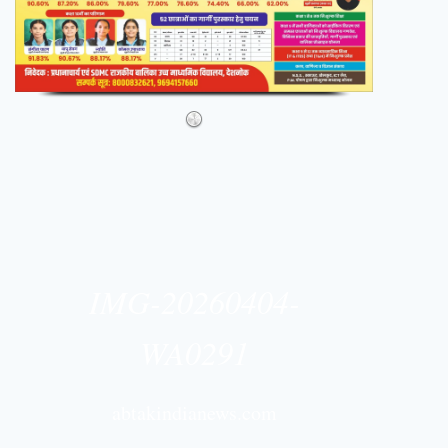
IMG-20260404-
WA0291
abtakindianews.com