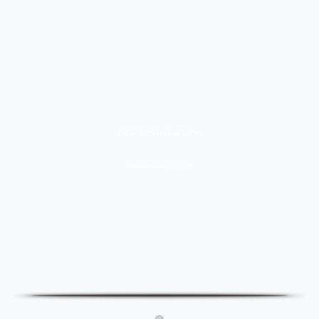
IMG-20260404-WA0291
abtakindianews.com