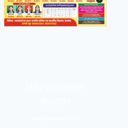
IMG-20260404-
WA0291
abtakindianews.com