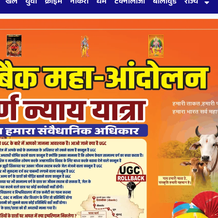
खेल
युवा
क्राइम
नौकरी
धर्म
टेक्नोलॉजी
बॉलीवुड
राज्य