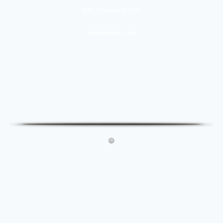
IMG-20260404-WA0291
abtakindianews.com