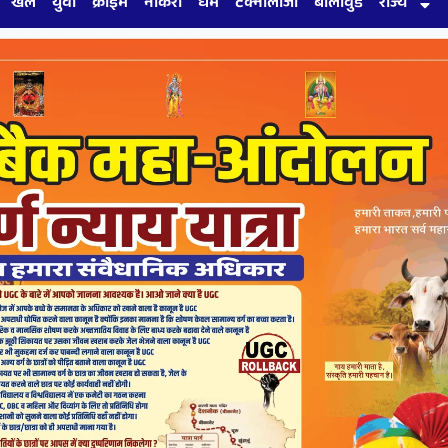
खेल
युवा
क्राइम
नौकरी
धर्म
टेक्नोलॉजी
बॉलीवुड
राज्य