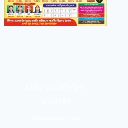
IMG-20260404-
WA0291
abtakindianews.com