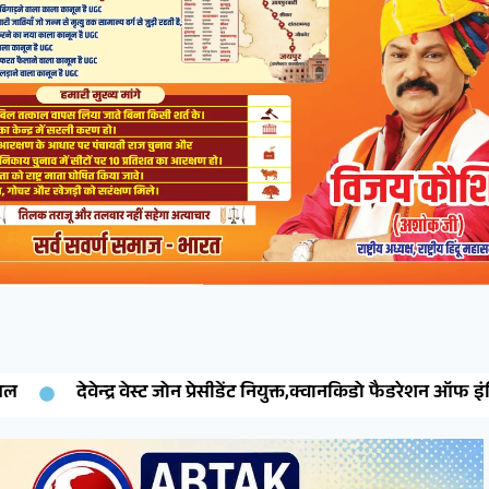
्रेसीडेंट नियुक्त,क्वानकिडो फैडरेशन ऑफ इंडिया ने जारी किया नियुक्ति पत्र