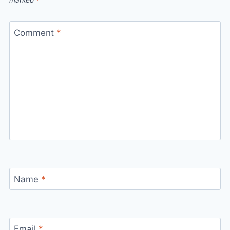
marked
*
Comment
*
Name
*
Email
*