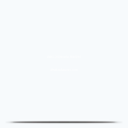
IMG-20260404-WA0291
abtakindianews.com