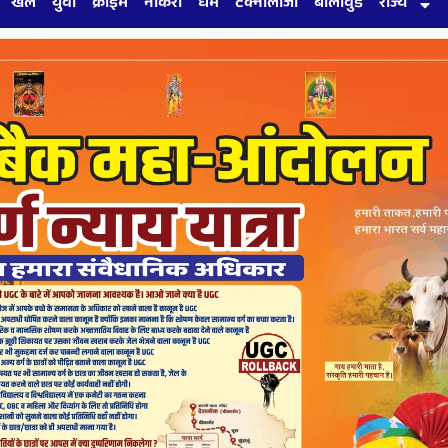
खेल
युवा
क्राइम
नौकरी
धर्म
टेक्नोलॉजी
बॉलीवुड
राज्य