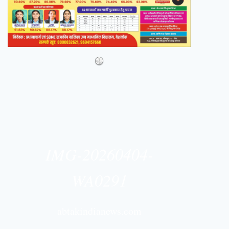
IMG-20260404-
WA0291
abtakindianews.com