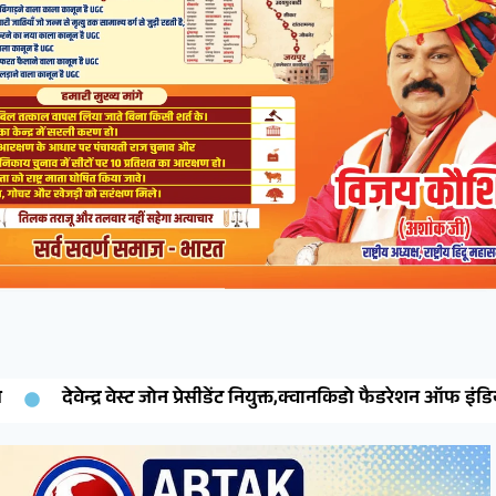
ेसीडेंट नियुक्त,क्वानकिडो फैडरेशन ऑफ इंडिया ने जारी किया नियुक्ति पत्र