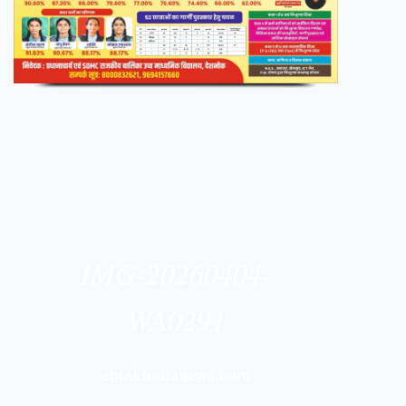
IMG-20260404-
WA0291
abtakindianews.com