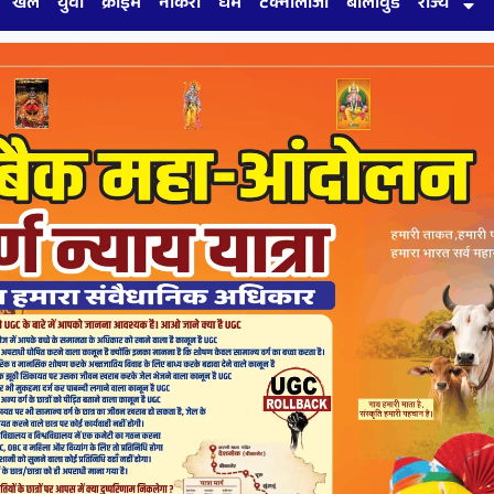
खेल
युवा
क्राइम
नौकरी
धर्म
टेक्नोलॉजी
बॉलीवुड
राज्य