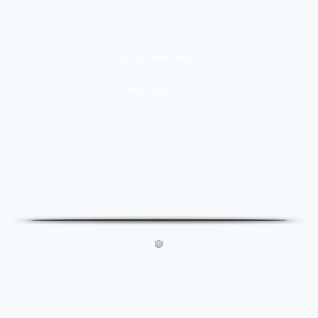
IMG-20260404-WA0291
abtakindianews.com