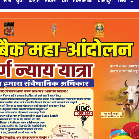
खेल
युवा
क्राइम
नौकरी
धर्म
टेक्नोलॉजी
बॉलीवुड
राज्य