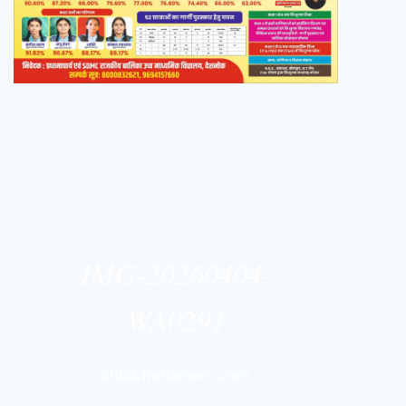
IMG-20260404-
WA0291
abtakindianews.com