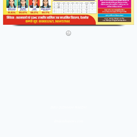
IMG-20260404-WA0291
abtakindianews.com