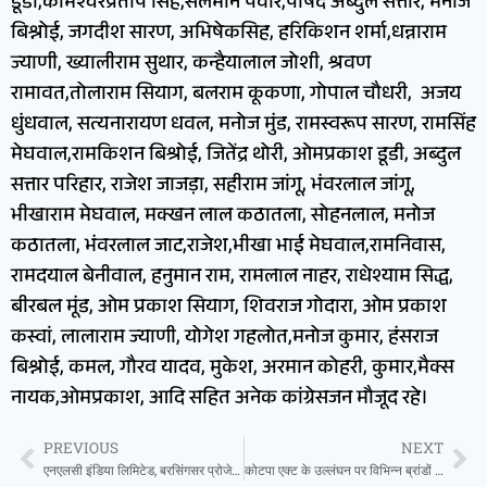
डूडी,कामेश्वरप्रताप सिंह,सलमान पंवार,पार्षद अब्दुल सत्तार, मनोज
बिश्नोई, जगदीश सारण, अभिषेकसिह, हरिकिशन शर्मा,धन्नाराम
ज्याणी, ख्यालीराम सुथार, कन्हैयालाल जोशी, श्रवण
रामावत,तोलाराम सियाग, बलराम कूकणा, गोपाल चौधरी, अजय
धुंधवाल, सत्यनारायण धवल, मनोज मुंड, रामस्वरूप सारण, रामसिंह
मेघवाल,रामकिशन बिश्रोई, जितेंद्र थोरी, ओमप्रकाश डूडी, अब्दुल
सत्तार परिहार, राजेश जाजड़ा, सहीराम जांगू, भंवरलाल जांगू,
भीखाराम मेघवाल, मक्खन लाल कठातला, सोहनलाल, मनोज
कठातला, भंवरलाल जाट,राजेश,भीखा भाई मेघवाल,रामनिवास,
रामदयाल बेनीवाल, हनुमान राम, रामलाल नाहर, राधेश्याम सिद्ध,
बीरबल मूंड, ओम प्रकाश सियाग, शिवराज गोदारा, ओम प्रकाश
कस्वां, लालाराम ज्याणी, योगेश गहलोत,मनोज कुमार, हंसराज
बिश्नोई, कमल, गौरव यादव, मुकेश, अरमान कोहरी, कुमार,मैक्स
नायक,ओमप्रकाश, आदि सहित अनेक कांग्रेसजन मौजूद रहे।
PREVIOUS
NEXT
एनएलसी इंडिया लिमिटेड, बरसिंगसर प्रोजेक्ट में मनाया गया विश्व पर्यावरण दिवस
कोटपा एक्ट के उल्लंघन पर विभिन्न ब्रांडों के तम्बाकू उत्पादों पर की गई कार्रवाई,158 चालान कर 6380 रुपए की शास्ति वसूल की