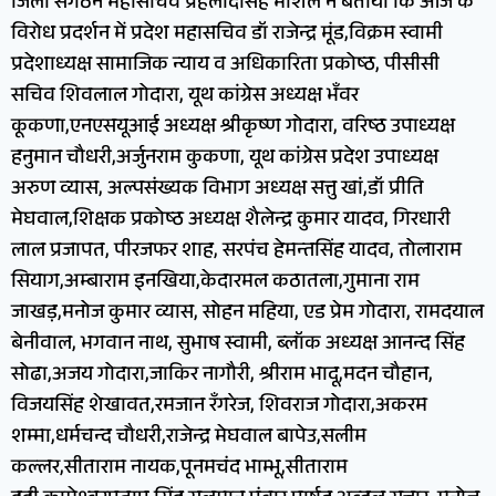
जिला संगठन महासचिव प्रहलादसिंह मार्शल ने बताया कि आज के
विरोध प्रदर्शन में प्रदेश महासचिव डॉ राजेन्द्र मूंड,विक्रम स्वामी
प्रदेशाध्यक्ष सामाजिक न्याय व अधिकारिता प्रकोष्ठ, पीसीसी
सचिव शिवलाल गोदारा, यूथ कांग्रेस अध्यक्ष भँवर
कूकणा,एनएसयूआई अध्यक्ष श्रीकृष्ण गोदारा, वरिष्ठ उपाध्यक्ष
हनुमान चौधरी,अर्जुनराम कुकणा, यूथ कांग्रेस प्रदेश उपाध्यक्ष
अरुण व्यास, अल्पसंख्यक विभाग अध्यक्ष सत्तु खां,डॉ प्रीति
मेघवाल,शिक्षक प्रकोष्ठ अध्यक्ष शैलेन्द्र कुमार यादव, गिरधारी
लाल प्रजापत, पीरजफर शाह, सरपंच हेमन्तसिंह यादव, तोलाराम
सियाग,अम्बाराम इनखिया,केदारमल कठातला,गुमाना राम
जाखड़,मनोज कुमार व्यास, सोहन महिया, एड प्रेम गोदारा, रामदयाल
बेनीवाल, भगवान नाथ, सुभाष स्वामी, ब्लॉक अध्यक्ष आनन्द सिंह
सोढा,अजय गोदारा,जाकिर नागौरी, श्रीराम भादू,मदन चौहान,
विजयसिंह शेखावत,रमजान रँगरेज, शिवराज गोदारा,अकरम
शम्मा,धर्मचन्द चौधरी,राजेन्द्र मेघवाल बापेउ,सलीम
कल्लर,सीताराम नायक,पूनमचंद भाम्भू,सीताराम