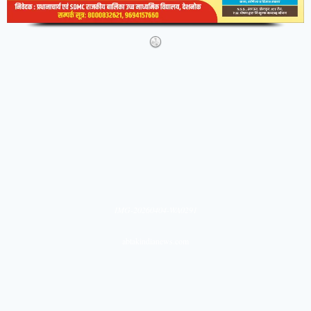
IMG-20260404-WA0291
abtakindianews.com