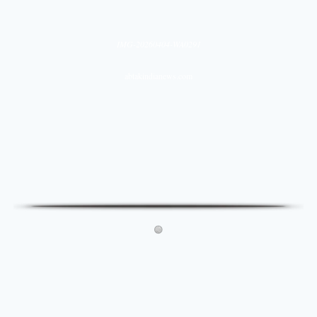
IMG-20260404-WA0291
abtakindianews.com