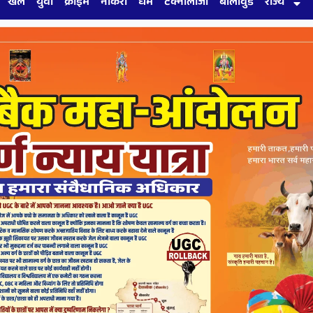
खेल
युवा
क्राइम
नौकरी
धर्म
टेक्नोलॉजी
बॉलीवुड
राज्य