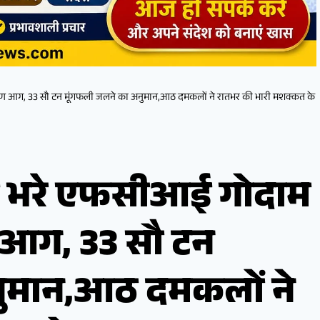
ीषण आग, 33 सौ टन मूंगफली जलने का अनुमान,आठ दमकलों ने रातभर की भारी मशक्कत के
से भरे एफसीआई गोदाम
ण आग, 33 सौ टन
ुमान,आठ दमकलों ने