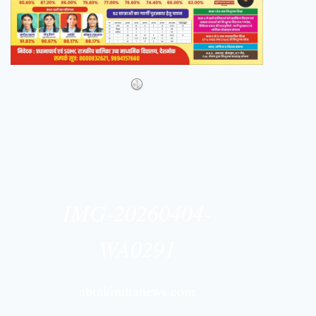
IMG-20260404-
WA0291
abtakindianews.com