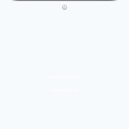
IMG-20260404-WA0291
abtakindianews.com