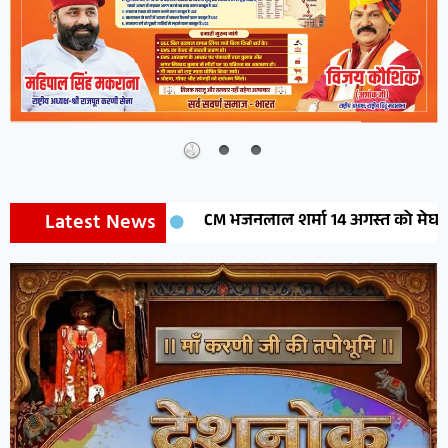
Latest News
CM भजनलाल शर्मा 14 अगस्त को मेघासर में करेंगे मेघोजी मह