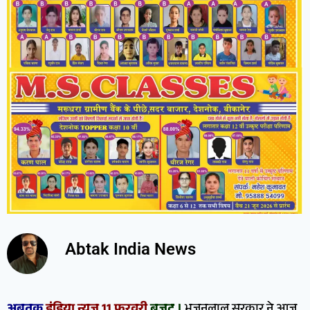
Abtak India News
अबतक
इंडिया न्यूज 11 फरवरी
बजट ।
भजनलाल सरकार ने आज