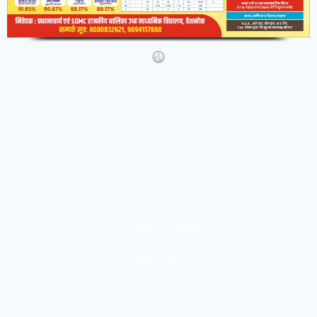
IMG-20260404-WA0291
abtakindianews.com