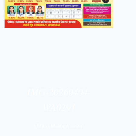
IMG-20260404-
WA0291
abtakindianews.com