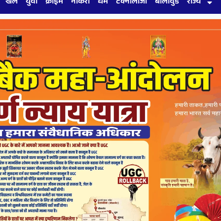
खेल
युवा
क्राइम
नौकरी
धर्म
टेक्नोलॉजी
बॉलीवुड
राज्य