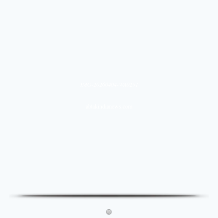
IMG-20260404-WA0291
abtakindianews.com