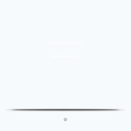
IMG-20260404-WA0291
abtakindianews.com