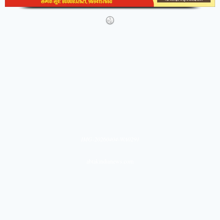
IMG-20260404-WA0291
abtakindianews.com