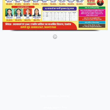
IMG-20260404-WA0291
abtakindianews.com