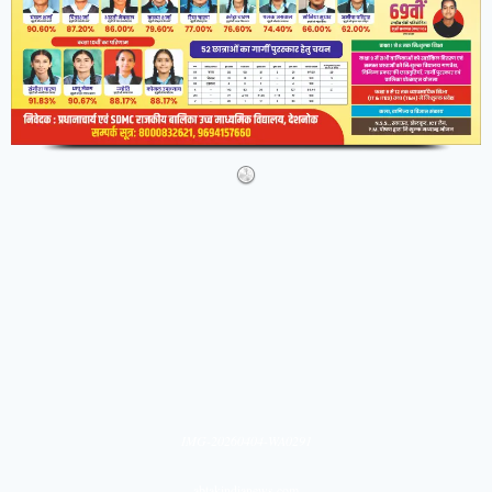
IMG-20260404-WA0291
abtakindianews.com