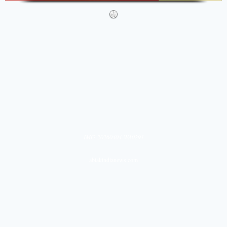
IMG-20260404-WA0291
abtakindianews.com