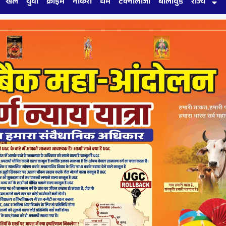
खेल
युवा
क्राइम
नौकरी
धर्म
टेक्नोलॉजी
बॉलीवुड
राज्य