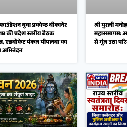
र फाउंडेशन युवा प्रकोष्ठ बीकानेर
श्री मुरली मनोह
1B की प्रदेश स्तरीय बैठक
महासमागम: अख
न्न, एडवोकेट पंकज पीपलवा का
से गूंज उठा पर
ा अभिनंदन