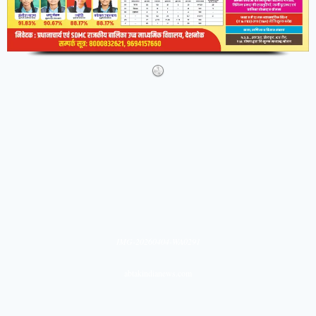
IMG-20260404-WA0291
abtakindianews.com