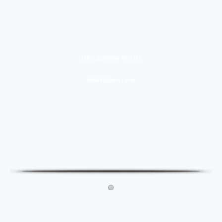
IMG-20260404-WA0291
abtakindianews.com