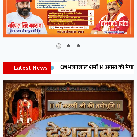
Latest News
CM भजनलाल शर्मा 14 अगस्त को मेघासर में करेंगे मेघोजी महारा