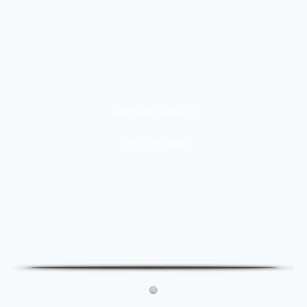
IMG-20260404-WA0291
abtakindianews.com