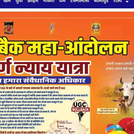
खेल
युवा
क्राइम
नौकरी
धर्म
टेक्नोलॉजी
बॉलीवुड
राज्य