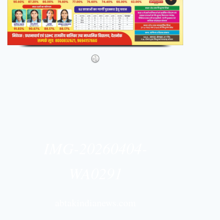
IMG-20260404-
WA0291
abtakindianews.com