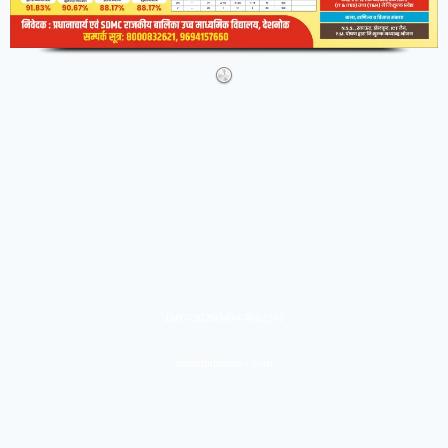
IMG-20260404-WA0291
abtakindianews.com