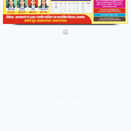
IMG-20260404-WA0291
abtakindianews.com