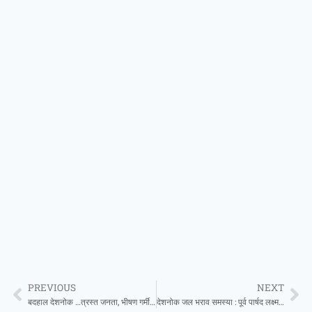
PREVIOUS
NEXT
बदहाल देशनोक …त्रस्त जनता, भीषण गर्मी–बिगड़ती बिजली व पेयजल व्यवस्थाएं, इंतजाम पुराने —जरूरते आधुनिक, आखिर कब तक..?
देशनोक जल भराव समस्या : पूर्व पार्षद लक्ष्मण दान के ज्ञापन का केंद्रीय मंत्री मेघवाल ने लिया संज्ञान, केंद्रीय मंत्री ने यूडीएच मंत्री खर्रा को लिखा पत्र