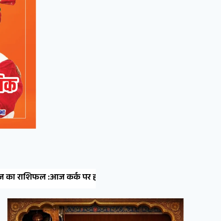
्ष्मी कृपा, मकर को मिलेंगे नए अवसर, वृश्चिक-कुंभ रहें सावधान! 