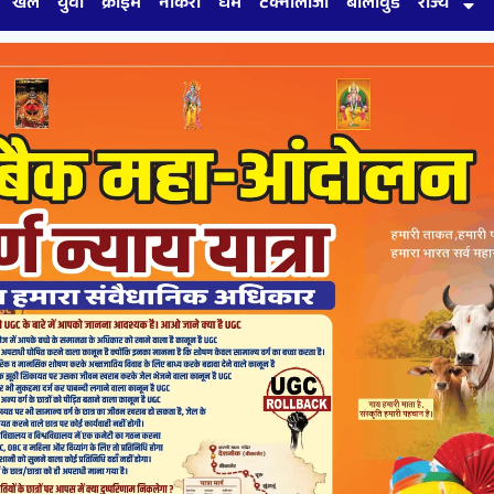
खेल
युवा
क्राइम
नौकरी
धर्म
टेक्नोलॉजी
बॉलीवुड
राज्य