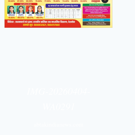
IMG-20260404-
WA0291
abtakindianews.com