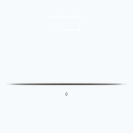
IMG-20260404-WA0291
abtakindianews.com