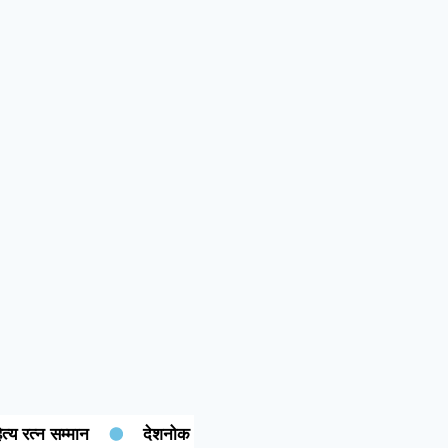
्न सम्मान
देशनोक की बेटी गरिमा चारण ने रचा इतिहास: कंप्यूटर साइंस