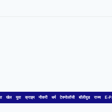
या
खेल
युवा
क्राइम
नौकरी
धर्म
टेक्नोलॉजी
बॉलीवुड
राज्य
E-P