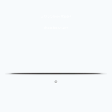
IMG-20260404-WA0291
abtakindianews.com