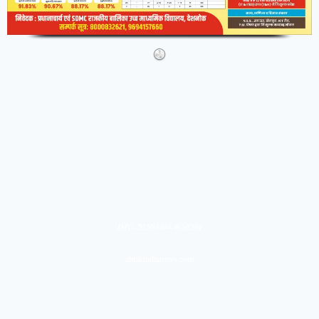
IMG-20260404-WA0291
abtakindianews.com