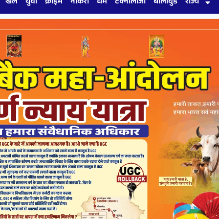
खेल
युवा
क्राइम
नौकरी
धर्म
टेक्नोलॉजी
बॉलीवुड
राज्य