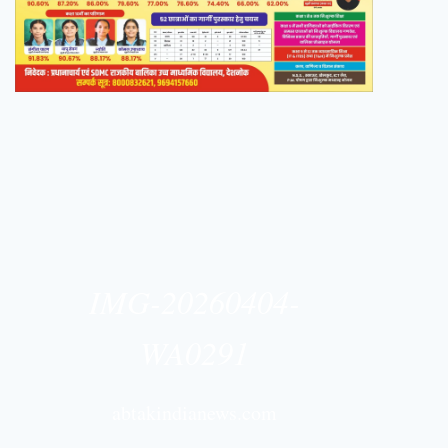
IMG-20260404-
WA0291
abtakindianews.com