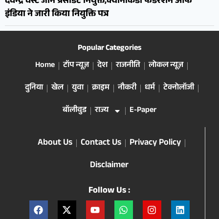
देवेन्द्र वेस्ट जोन प्रेसीडेंट नियुक्त,क्वानकिडो फैडरेशन ऑफ
इंडिया ने जारी किया नियुक्ति पत्र
Popular Categories
Home
टॉप न्यूज़
देश
राजनीति
लोकल न्यूज़
दुनिया
खेल
युवा
क्राइम
नौकरी
धर्म
टेक्नोलॉजी
बॉलीवुड
राज्य
E-Paper
About Us
Contact Us
Privacy Policy
Disclaimer
Follow Us :