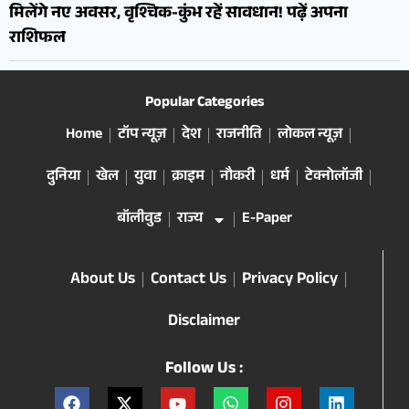
मिलेंगे नए अवसर, वृश्चिक-कुंभ रहें सावधान! पढ़ें अपना
राशिफल
Popular Categories
Home
टॉप न्यूज़
देश
राजनीति
लोकल न्यूज़
दुनिया
खेल
युवा
क्राइम
नौकरी
धर्म
टेक्नोलॉजी
बॉलीवुड
राज्य
E-Paper
About Us
Contact Us
Privacy Policy
Disclaimer
Follow Us :