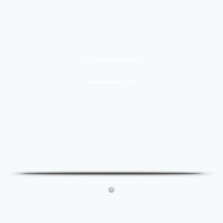
IMG-20260404-WA0291
abtakindianews.com