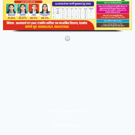
IMG-20260404-WA0291
abtakindianews.com