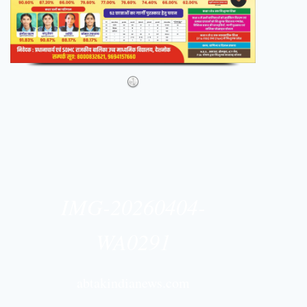
IMG-20260404-
WA0291
abtakindianews.com