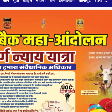
खेल
युवा
क्राइम
नौकरी
धर्म
टेक्नोलॉजी
बॉलीवुड
राज्य