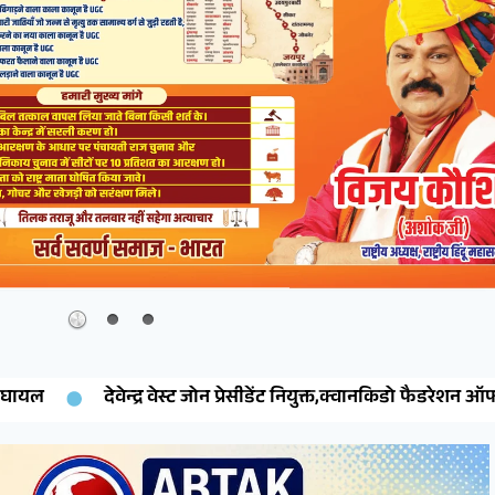
न प्रेसीडेंट नियुक्त,क्वानकिडो फैडरेशन ऑफ इंडिया ने जारी किया नियुक्ति पत्