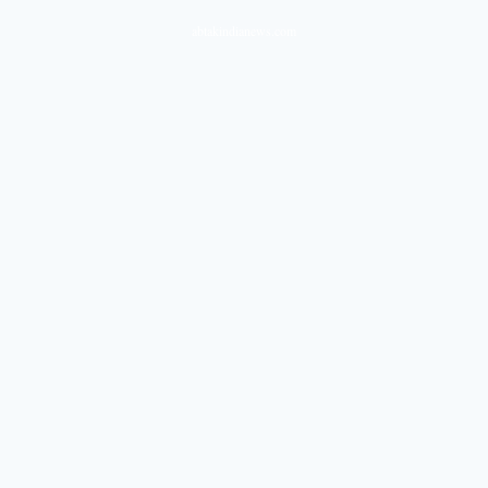
abtakindianews.com