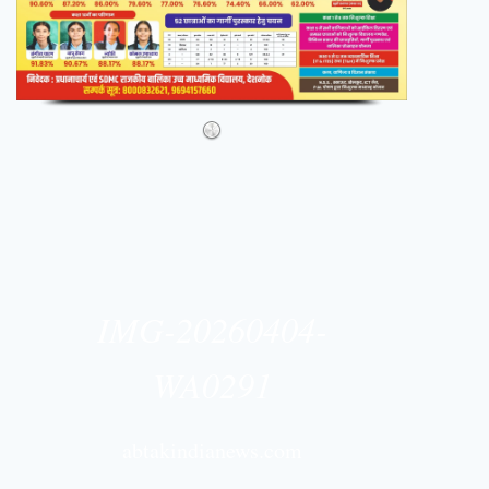
IMG-20260404-
WA0291
abtakindianews.com