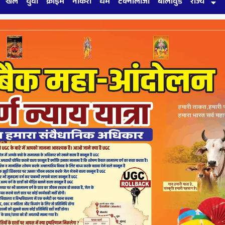
खेल
युवा
क्राइम
नौकरी
धर्म
टेक्नोलॉजी
बॉलीवुड
राज्य