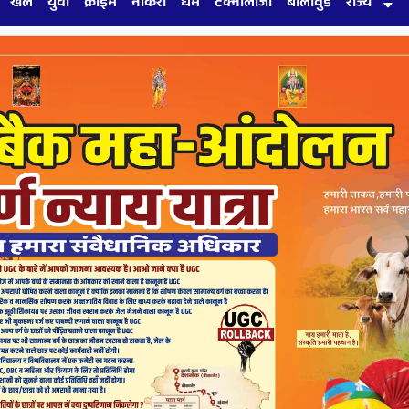
खेल
युवा
क्राइम
नौकरी
धर्म
टेक्नोलॉजी
बॉलीवुड
राज्य