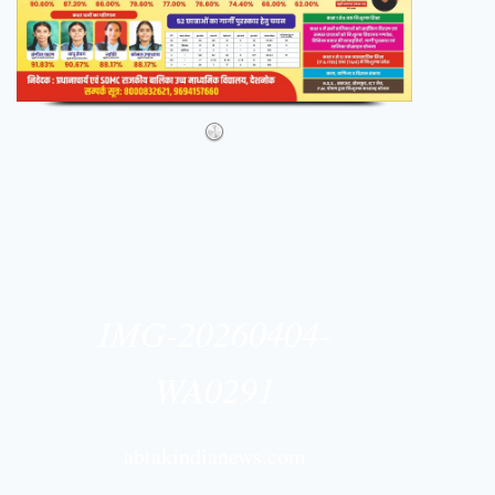
IMG-20260404-
WA0291
abtakindianews.com