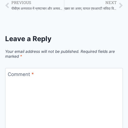
PREVIOUS
NEXT
पीबीएम अस्पताल में भ्रष्टाचार और अव्यवस्थाओं के खिलाफ कांग्रेस का विरोध प्रदर्शन , दवा चोरी से लेकर फर्जी भुगतान तक के आरोप,पुलिस से धक्का -मुक्की ,फाड़ा ज्ञापन
खबर का असर, घायल एफआरटी संविदा विद्युत कर्मी प्रकरण: भाजपा नेता लक्ष्मण के प्रयास लाए रंग, ठेकेदार फार्म ने मानी अधिकांश मांगे
Leave a Reply
Your email address will not be published.
Required fields are
marked
*
Comment
*