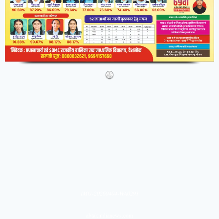
IMG-20260404-WA0291
abtakindianews.com