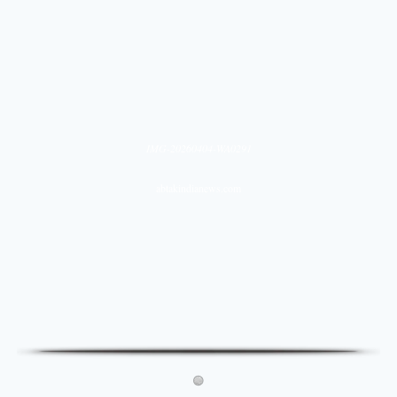
IMG-20260404-WA0291
abtakindianews.com