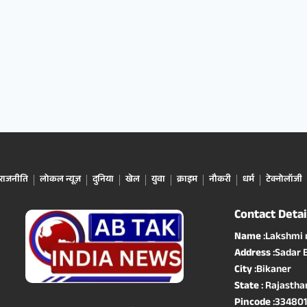
राजनीति
लोकल न्यूज़
दुनिया
खेल
युवा
क्राइम
नौकरी
धर्म
टेक्नोलॉजी
Contact Detai
Name
:Lakshmi
Address
:Sadar 
City
:Bikaner
State
: Rajastha
Pincode
:33480