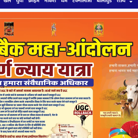
खेल
युवा
क्राइम
नौकरी
धर्म
टेक्नोलॉजी
बॉलीवुड
राज्य