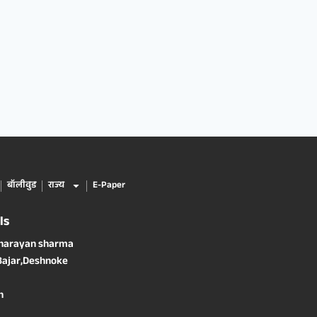
बॉलीवुड
राज्य
E-Paper
ls
 narayan sharma
Bajar,Deshnoke
n
1