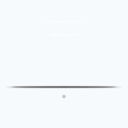
IMG-20260404-WA0291
abtakindianews.com